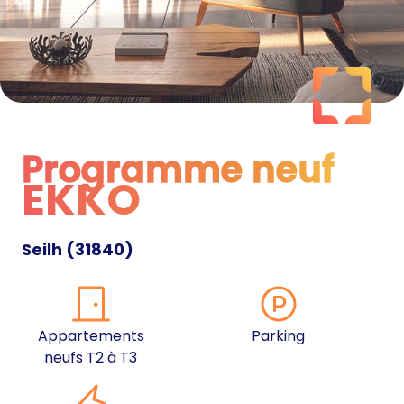
Programme neuf
EKKO
Programme neuf
Seilh
(
31840
)
Appartements
Parking
neufs T2 à T3