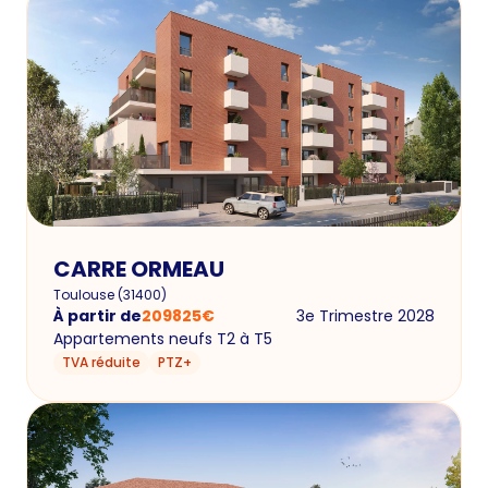
CARRE ORMEAU
Toulouse
(
31400
)
À partir de
209825
€
3e Trimestre 2028
Appartements neufs T2 à T5
TVA réduite
PTZ+