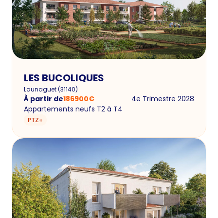
LES BUCOLIQUES
Launaguet
(
31140
)
À partir de
186900
€
4e Trimestre 2028
Appartements neufs T2 à T4
PTZ+