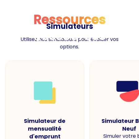
Ressources
Simulateurs
Ressources
Utilisez nos simulateurs pour évaluer vos
options.
Simulateur de
Simulateur 
mensualité
Neuf
d'emprunt
Simuler votre