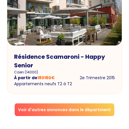
Résidence Scamaroni - Happy
Senior
Caen
(
14000
)
À partir de
180160
€
2e Trimestre 2015
Appartements neufs T2 à T2
Voir d'autres annonces dans le départment