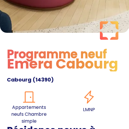
Programme neuf
Emera Cabourg
Programme neuf
Cabourg
(
14390
)
Appartements
LMNP
neufs Chambre
simple