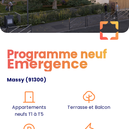
Programme neuf
Emergence
Programme neuf
Massy
(
91300
)
Appartements
Terrasse et Balcon
neufs T1 à T5