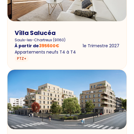
Villa Salucéa
Saulx-les-Chartreux
(
91160
)
À partir de
395600
€
1e Trimestre 2027
Appartements neufs T4 à T4
PTZ+