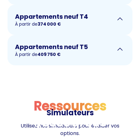
Appartements neuf T4
À partir de
374 000
€
Appartements neuf T5
À partir de
409 750
€
Ressources
Simulateurs
Ressources
Utilisez nos simulateurs pour évaluer vos
options.