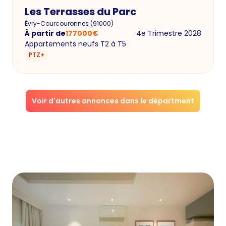
Les Terrasses du Parc
Évry-Courcouronnes
(
91000
)
À partir de
177000
€
4e Trimestre 2028
Appartements neufs T2 à T5
PTZ+
Voir d'autres annonces dans le départment