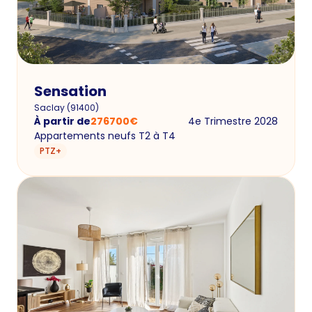
Sensation
Saclay
(
91400
)
À partir de
276700
€
4e Trimestre 2028
Appartements neufs T2 à T4
PTZ+