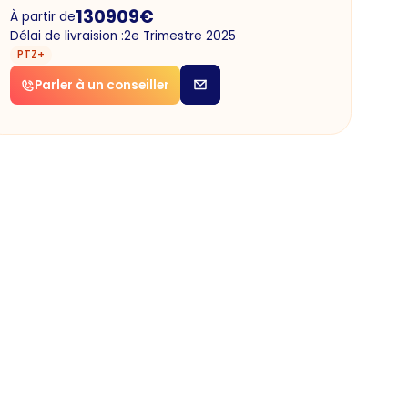
130909
€
À partir de
Délai de livraision :
2e Trimestre 2025
PTZ+
Parler à un conseiller