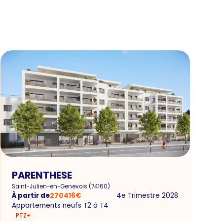
PARENTHESE
Saint-Julien-en-Genevois
(
74160
)
À partir de
270416
€
4e Trimestre 2028
Appartements neufs T2 à T4
PTZ+