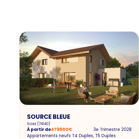
SOURCE BLEUE
Sciez
(
74140
)
À partir de
479900
€
3e Trimestre 2028
Appartements neufs T4 Duplex, T5 Duplex