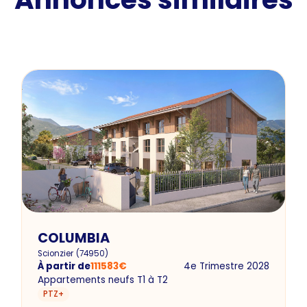
COLUMBIA
Scionzier
(
74950
)
À partir de
111583
€
4e Trimestre 2028
Appartements neufs T1 à T2
PTZ+