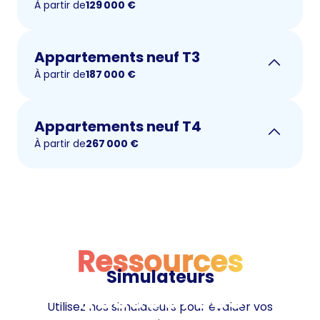
À partir de
129 000
€
Appartements neuf T3
À partir de
187 000
€
Appartements neuf T4
À partir de
267 000
€
Ressources
Simulateurs
Ressources
Utilisez nos simulateurs pour évaluer vos