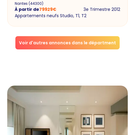
Nantes
(
44300
)
À partir de
79929
€
3e Trimestre 2012
Appartements neufs Studio, T1, T2
Voir d'autres annonces dans le départment