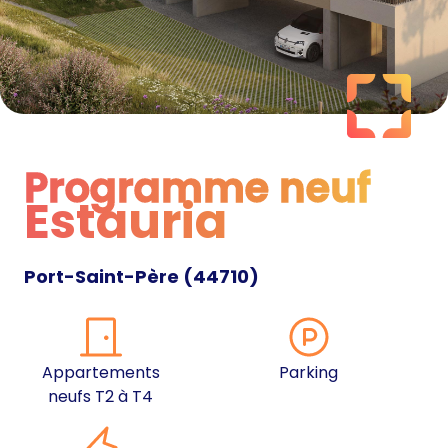
Programme neuf
Estauria
Programme neuf
Port-Saint-Père
(
44710
)
Appartements
Parking
neufs T2 à T4