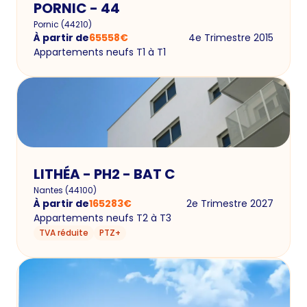
PORNIC - 44
Pornic
(
44210
)
À partir de
65558
€
4e Trimestre 2015
Appartements neufs T1 à T1
LITHÉA - PH2 - BAT C
Nantes
(
44100
)
À partir de
165283
€
2e Trimestre 2027
Appartements neufs T2 à T3
TVA réduite
PTZ+