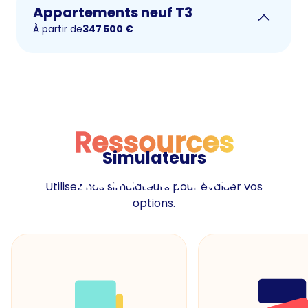
Appartements neuf T3
À partir de
347 500
€
Ressources
Simulateurs
Ressources
Utilisez nos simulateurs pour évaluer vos
options.