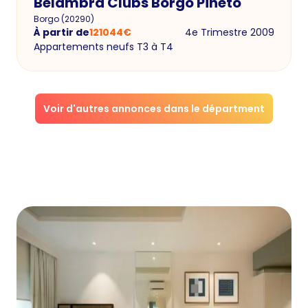
Belambra Clubs Borgo Pineto
Borgo
(
20290
)
À partir de
121044
€
4e Trimestre 2009
Appartements neufs T3 à T4
Voir d'autres annonces dans le départment