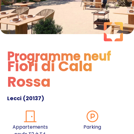
Programme neuf
Fiori di Cala
Programme neuf
Rossa
Lecci
(
20137
)
Appartements
Parking