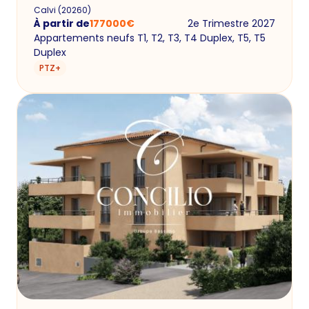
Calvi
(
20260
)
À partir de
177000
€
2e Trimestre 2027
Appartements neufs T1, T2, T3, T4 Duplex, T5, T5
Duplex
PTZ+