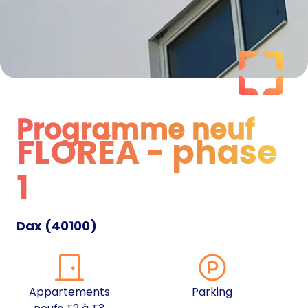
Programme neuf
FLORÉA - phase
Programme neuf
1
Dax
(
40100
)
Appartements
Parking