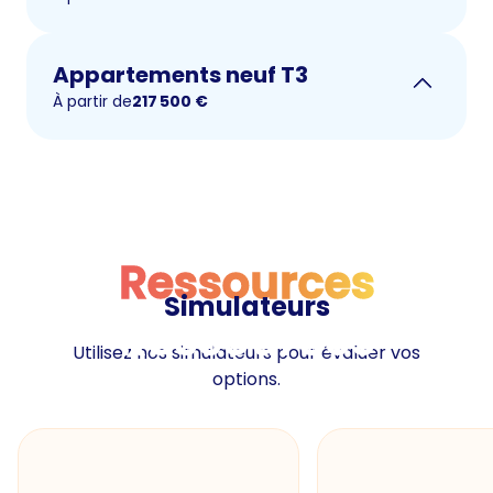
Appartements neuf T3
À partir de
217 500
€
Ressources
Simulateurs
Ressources
Utilisez nos simulateurs pour évaluer vos
options.