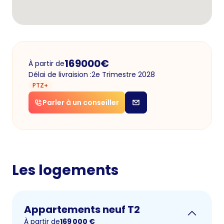
169000
€
À partir de
Délai de livraision :
2e Trimestre 2028
PTZ+
Parler à un conseiller
Les logements
Appartements neuf T2
À partir de
169 000
€