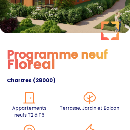
Programme neuf
Floreal
Programme neuf
Chartres
(
28000
)
Appartements
Terrasse, Jardin et Balcon
neufs T2 à T5