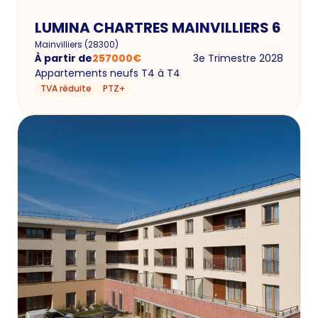
LUMINA CHARTRES MAINVILLIERS 6
Mainvilliers
(
28300
)
À partir de
257000
€
3e Trimestre 2028
Appartements neufs T4 à T4
TVA réduite
PTZ+