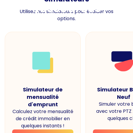
Ressources
Utilisez nos simulateurs pour évaluer vos
options.
Simulateur de
Simulateur 
mensualité
Neuf
d'emprunt
Simuler votre
avec votre PTZ
Calculez votre mensualité
quelques cl
de crédit immobilier en
quelques instants !