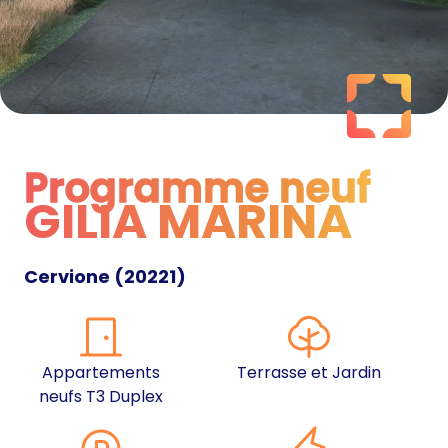
Programme neuf
GILIA MARINA
Programme neuf
Cervione
(
20221
)
Appartements
Terrasse et Jardin
neufs T3 Duplex