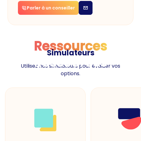
Parler à un conseiller
Ressources
Simulateurs
Ressources
Utilisez nos simulateurs pour évaluer vos
options.