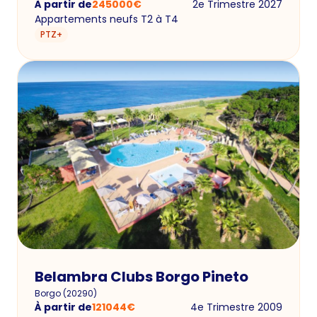
À partir de
245000
€
2e Trimestre 2027
Appartements neufs T2 à T4
PTZ+
Belambra Clubs Borgo Pineto
Borgo
(
20290
)
À partir de
121044
€
4e Trimestre 2009