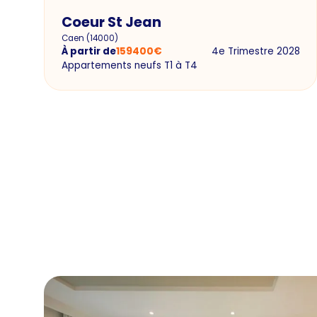
Coeur St Jean
Caen
(
14000
)
À partir de
159400
€
4e Trimestre 2028
Appartements neufs T1 à T4