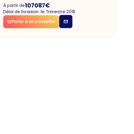
107087
€
À partir de
Délai de livraision :
1e Trimestre 2018
Parler à un conseiller