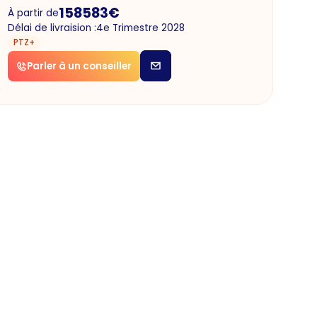
158583
€
À partir de
Délai de livraision :
4e Trimestre 2028
PTZ+
Parler à un conseiller