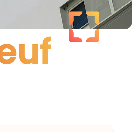
euf
euf