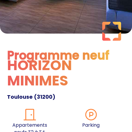
Programme neuf
HORIZON
Programme neuf
MINIMES
Toulouse
(
31200
)
Appartements
Parking