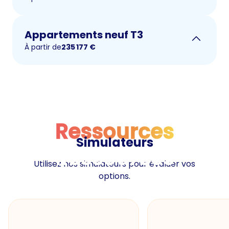
Appartements neuf T3
À partir de
235 177
€
Ressources
Simulateurs
Ressources
Utilisez nos simulateurs pour évaluer vos
options.