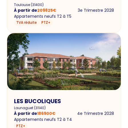
Toulouse
(
31400
)
À partir de
209825
€
3e Trimestre 2028
Appartements neufs T2 à T5
TVA réduite
PTZ+
LES BUCOLIQUES
Launaguet
(
31140
)
À partir de
186900
€
4e Trimestre 2028
Appartements neufs T2 à T4
PTZ+