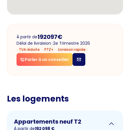
192097
€
À partir de
Délai de livraision :
2e Trimestre 2026
TVA réduite
PTZ+
Livraison rapide
Parler à un conseiller
Les logements
Appartements neuf T2
À partir de
192 098
€