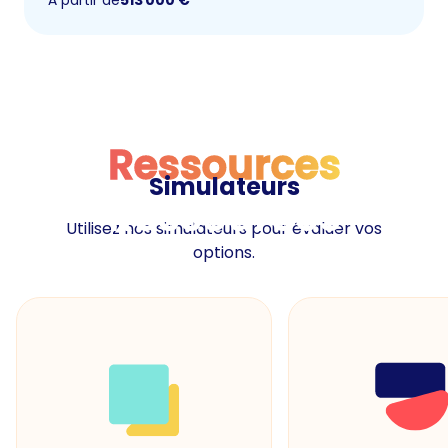
Ressources
Simulateurs
Ressources
Utilisez nos simulateurs pour évaluer vos
options.