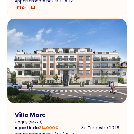
Appartements neufs T1 à T3
PTZ+
LLI
Villa Mare
Gagny
(
93220
)
À partir de
214000
€
3e Trimestre 2028