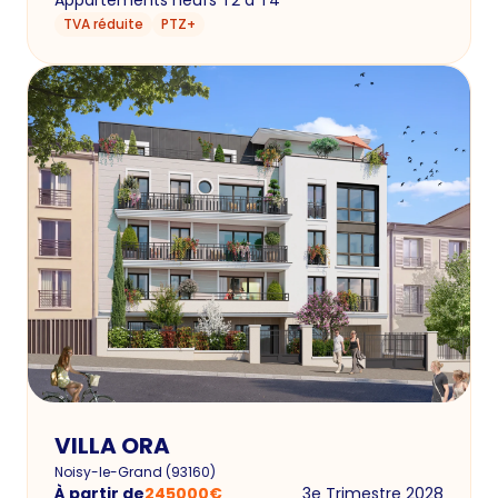
Appartements neufs T2 à T4
TVA réduite
PTZ+
VILLA ORA
Noisy-le-Grand
(
93160
)
À partir de
245000
€
3e Trimestre 2028