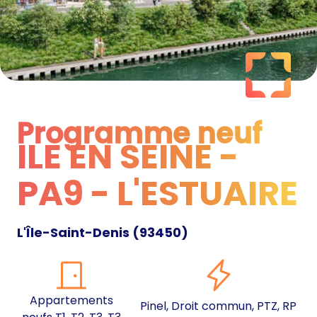
Programme neuf
ILE EN SEINE -
Programme neuf
PA9 - L'ESTUAIRE
L'Île-Saint-Denis
(
93450
)
Appartements
Pinel, Droit commun, PTZ, RP