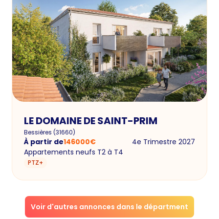
LE DOMAINE DE SAINT-PRIM
Bessières
(
31660
)
À partir de
146000
€
4e Trimestre 2027
Appartements neufs T2 à T4
PTZ+
Voir d'autres annonces dans le départment