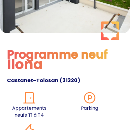
Programme neuf
Ilona
Programme neuf
Castanet-Tolosan
(
31320
)
Appartements
Parking
neufs T1 à T4