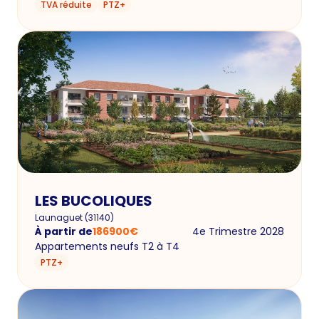
TVA réduite
PTZ+
LES BUCOLIQUES
Launaguet
(
31140
)
À partir de
186900
€
4e Trimestre 2028
Appartements neufs T2 à T4
PTZ+