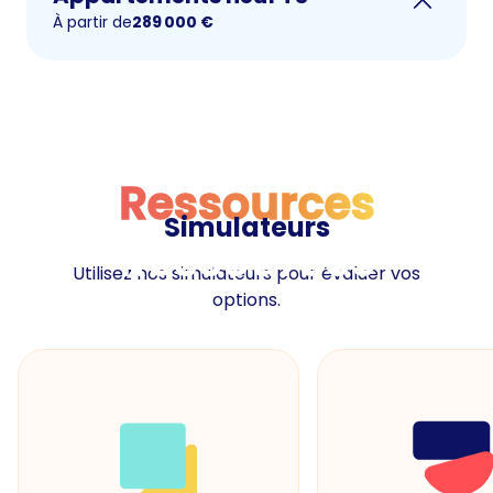
À partir de
289 000
€
Ressources
Simulateurs
Ressources
Utilisez nos simulateurs pour évaluer vos
options.