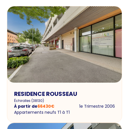
RESIDENCE ROUSSEAU
Échirolles
(
38130
)
À partir de
66430
€
1e Trimestre 2006
Appartements neufs T1 à T1