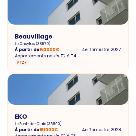
Beauvillage
Le Cheylas
(
38570
)
À partir de
162000
€
4e Trimestre 2027
Appartements neufs T2 à T4
PTZ+
EKO
Le Pont-de-Claix
(
38800
)
À partir de
151000
€
4e Trimestre 2028