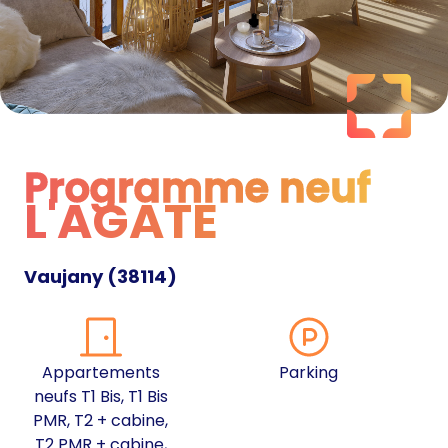
Programme neuf
L'AGATE
Programme neuf
Vaujany
(
38114
)
Appartements
Parking
neufs T1 Bis, T1 Bis
PMR, T2 + cabine,
T2 PMR + cabine,