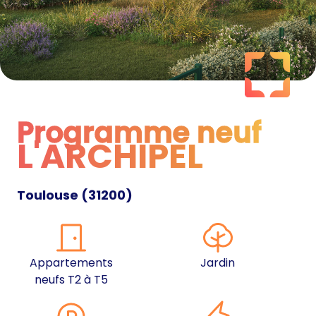
Programme neuf
L'ARCHIPEL
Programme neuf
Toulouse
(
31200
)
Appartements
Jardin
neufs T2 à T5