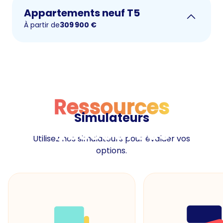
Appartements neuf T5
À partir de
309 900
€
Ressources
Simulateurs
Ressources
Utilisez nos simulateurs pour évaluer vos
options.