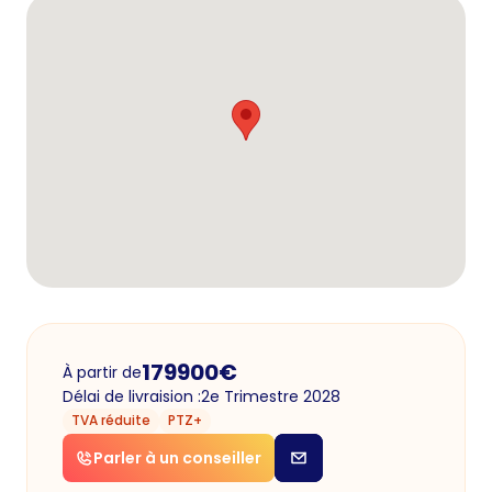
179900
€
À partir de
Délai de livraision :
2e Trimestre 2028
TVA réduite
PTZ+
Parler à un conseiller