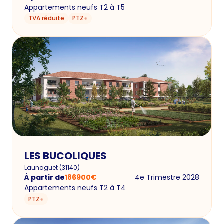
Appartements neufs T2 à T5
TVA réduite
PTZ+
LES BUCOLIQUES
Launaguet
(
31140
)
À partir de
186900
€
4e Trimestre 2028
Appartements neufs T2 à T4
PTZ+