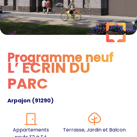
Programme neuf
L’ ECRIN DU
Programme neuf
PARC
Arpajon
(
91290
)
Appartements
Terrasse, Jardin et Balcon