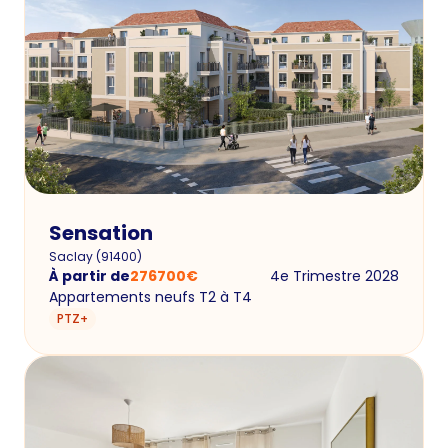
Sensation
Saclay
(
91400
)
À partir de
276700
€
4e Trimestre 2028
Appartements neufs T2 à T4
PTZ+