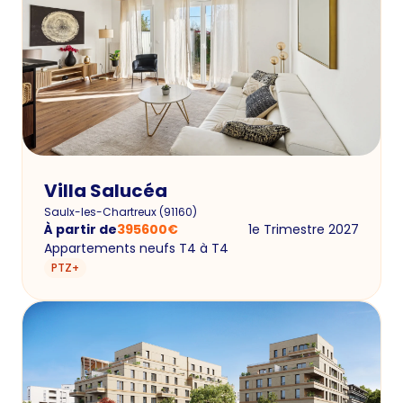
Villa Salucéa
Saulx-les-Chartreux
(
91160
)
À partir de
395600
€
1e Trimestre 2027
Appartements neufs T4 à T4
PTZ+