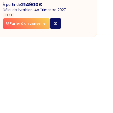
214900
€
À partir de
Délai de livraision :
4e Trimestre 2027
PTZ+
Parler à un conseiller