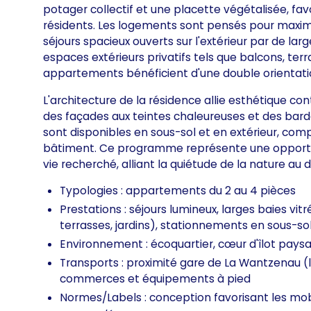
potager collectif et une placette végétalisée, fa
résidents. Les logements sont pensés pour maximis
séjours spacieux ouverts sur l'extérieur par de lar
espaces extérieurs privatifs tels que balcons, ter
appartements bénéficient d'une double orientati
L'architecture de la résidence allie esthétique c
des façades aux teintes chaleureuses et des bard
sont disponibles en sous-sol et en extérieur, com
bâtiment. Ce programme représente une opportun
vie recherché, alliant la quiétude de la nature au
Typologies : appartements du 2 au 4 pièces
Prestations : séjours lumineux, larges baies vitr
terrasses, jardins), stationnements en sous-sol 
Environnement : écoquartier, cœur d'îlot paysa
Transports : proximité gare de La Wantzenau (l
commerces et équipements à pied
Normes/Labels : conception favorisant les mobi