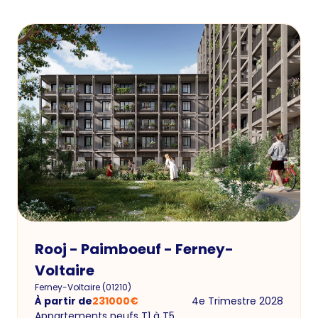
Rooj - Paimboeuf - Ferney-
Voltaire
Ferney-Voltaire
(
01210
)
À partir de
231000
€
4e Trimestre 2028
Appartements neufs T1 à T5