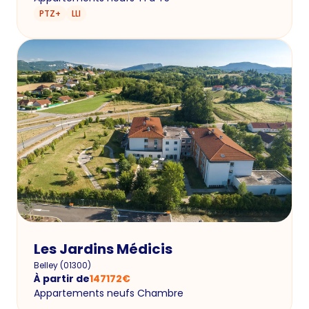
PTZ+
LLI
Les Jardins Médicis
Belley
(
01300
)
À partir de
147172
€
Appartements neufs Chambre