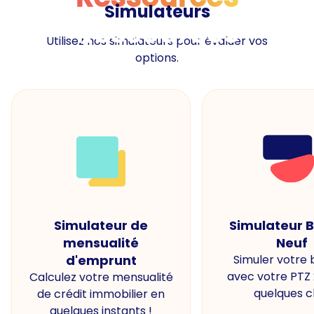
Simulateurs
Ressources
Utilisez nos simulateurs pour évaluer vos
options.
Simulateur de
Simulateur 
mensualité
Neuf
d'emprunt
Simuler votre
avec votre PTZ
Calculez votre mensualité
quelques cl
de crédit immobilier en
quelques instants !