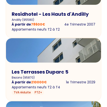
Residhotel - Les Hauts d'Andilly
Andilly
(
95580
)
À partir de
78600
€
4e Trimestre 2007
Appartements neufs T2 à T2
Les Terrasses Duparc 5
Bezons
(
95870
)
À partir de
210000
€
1e Trimestre 2029
Appartements neufs T2 à T4
TVA réduite
PTZ+