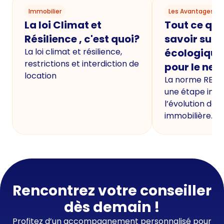
Immobilier
Les Avantages du
La loi Climat et
Tout ce qu'i
Résilience , c'est quoi?
savoir sur 
La loi climat et résilience,
écologique
restrictions et interdiction de
pour le neu
location
La norme RE20
une étape imp
l’évolution de 
immobilière.
Rencontrez votre conseiller
dès demain !
Profitez d’un accompagnement personnalisé pour