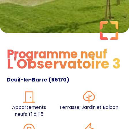
Programme neuf
L'Observatoire 3
Programme neuf
Deuil-la-Barre
(
95170
)
Appartements
Terrasse, Jardin et Balcon
neufs T1 à T5