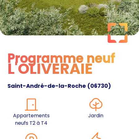
Programme neuf
L'OLIVERAIE
Programme neuf
Saint-André-de-la-Roche
(
06730
)
Appartements
Jardin
neufs T2 à T4