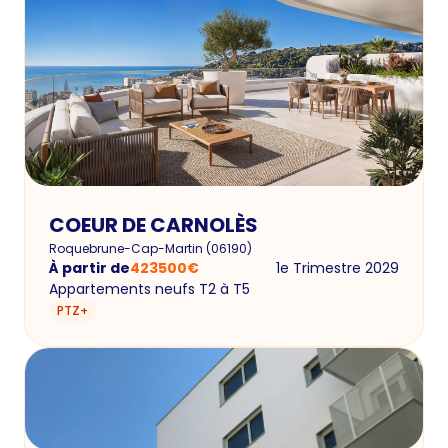
COEUR DE CARNOLÈS
Roquebrune-Cap-Martin
(
06190
)
À partir de
423500
€
1e Trimestre 2029
Appartements neufs T2 à T5
PTZ+