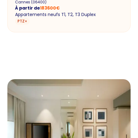
Cannes
(
06400
)
À partir de
183600
€
Appartements neufs T1, T2, T3 Duplex
PTZ+