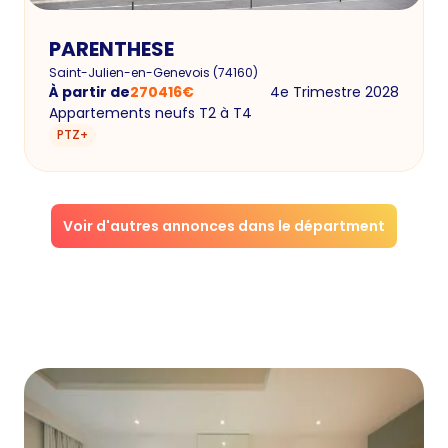
PARENTHESE
Saint-Julien-en-Genevois
(
74160
)
À partir de
270416
€
4e Trimestre 2028
Appartements neufs T2 à T4
PTZ+
Voir d'autres annonces dans le départment