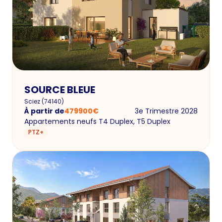
SOURCE BLEUE
Sciez
(
74140
)
À partir de
479900
€
3e Trimestre 2028
Appartements neufs T4 Duplex, T5 Duplex
PTZ+