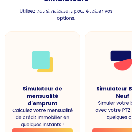
Ressources
Utilisez nos simulateurs pour évaluer vos
options.
Simulateur de
Simulateur 
mensualité
Neuf
d'emprunt
Simuler votre
avec votre PTZ
Calculez votre mensualité
quelques cl
de crédit immobilier en
quelques instants !