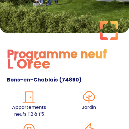
Programme neuf
L'Orée
Programme neuf
Bons-en-Chablais
(
74890
)
Appartements
Jardin
neufs T2 à T5