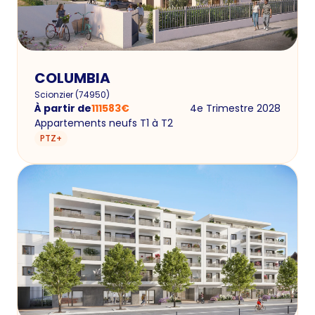
COLUMBIA
Scionzier
(
74950
)
À partir de
111583
€
4e Trimestre 2028
Appartements neufs T1 à T2
PTZ+