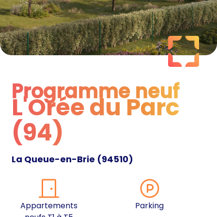
Programme neuf
L'Orée du Parc
Programme neuf
(94)
La Queue-en-Brie
(
94510
)
Appartements
Parking