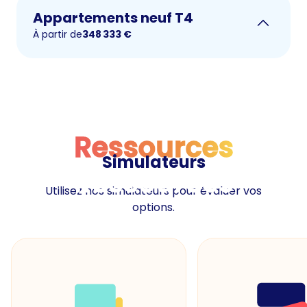
Appartements neuf T4
À partir de
348 333
€
Ressources
Simulateurs
Ressources
Utilisez nos simulateurs pour évaluer vos
options.