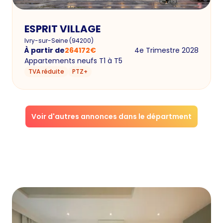
ESPRIT VILLAGE
Ivry-sur-Seine
(
94200
)
À partir de
264172
€
4e Trimestre 2028
Appartements neufs T1 à T5
TVA réduite
PTZ+
Voir d'autres annonces dans le départment