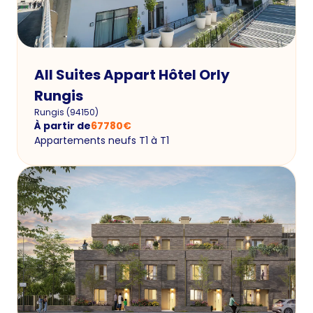
All Suites Appart Hôtel Orly
Rungis
Rungis
(
94150
)
À partir de
67780
€
Appartements neufs T1 à T1