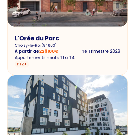
L'Orée du Parc
Choisy-le-Roi
(
94600
)
À partir de
229100
€
4e Trimestre 2028
Appartements neufs T1 à T4
PTZ+