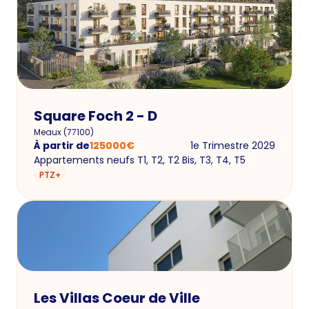
Square Foch 2 - D
Meaux
(
77100
)
À partir de
125000
€
1e Trimestre 2029
Appartements neufs T1, T2, T2 Bis, T3, T4, T5
PTZ+
Les Villas Coeur de Ville