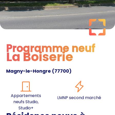
Programme neuf
La Boiserie
Programme neuf
Magny-le-Hongre
(
77700
)
Appartements
LMNP second marché
neufs Studio,
Studio+