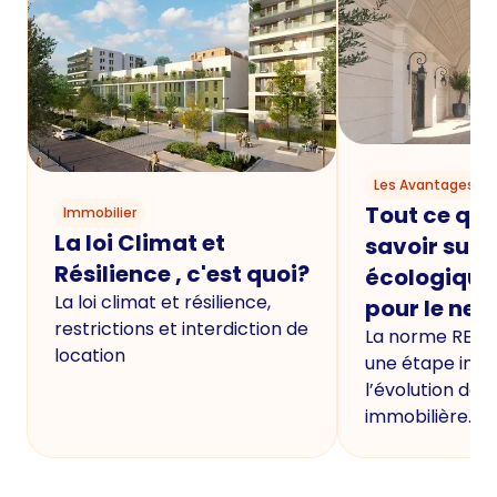
Les Avantages du
Tout ce qu'i
Immobilier
La loi Climat et
savoir sur 
Résilience , c'est quoi?
écologique
La loi climat et résilience,
pour le neu
restrictions et interdiction de
La norme RE20
location
une étape imp
l’évolution de 
immobilière.