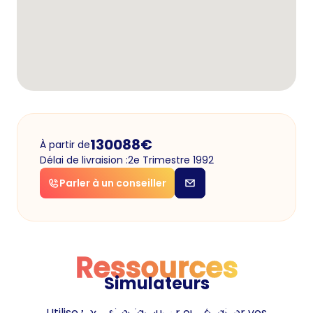
130088
€
À partir de
Délai de livraision :
2e Trimestre 1992
Parler à un conseiller
Ressources
Simulateurs
Ressources
Utilisez nos simulateurs pour évaluer vos