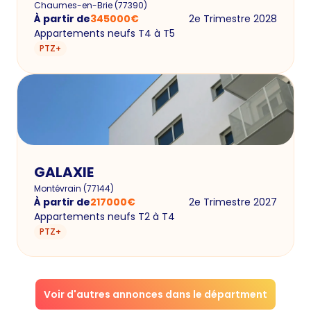
Chaumes-en-Brie
(
77390
)
À partir de
345000
€
2e Trimestre 2028
Appartements neufs T4 à T5
PTZ+
GALAXIE
Montévrain
(
77144
)
À partir de
217000
€
2e Trimestre 2027
Appartements neufs T2 à T4
PTZ+
Voir d'autres annonces dans le départment