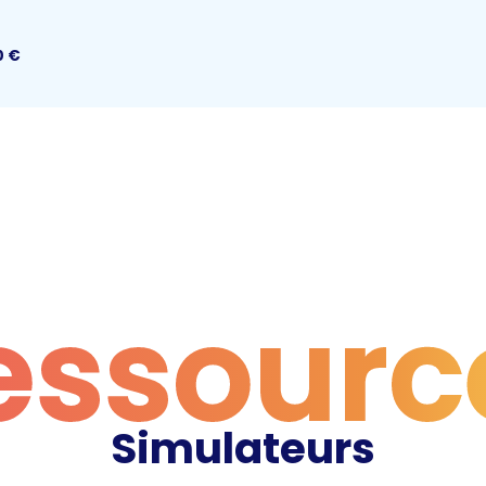
0
€
essourc
Simulateurs