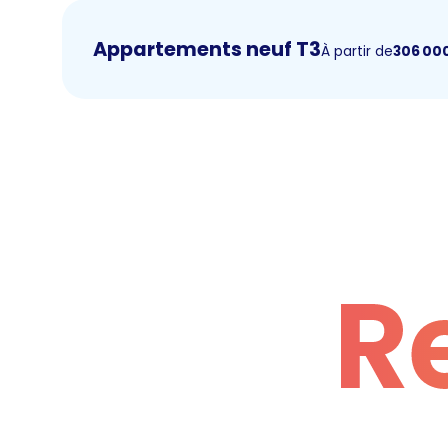
Appartements neuf T3
À partir de
306 00
R