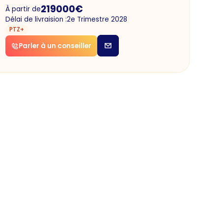
219000
€
À partir de
Délai de livraision :
2e Trimestre 2028
PTZ+
Parler à un conseiller