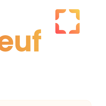
euf
euf