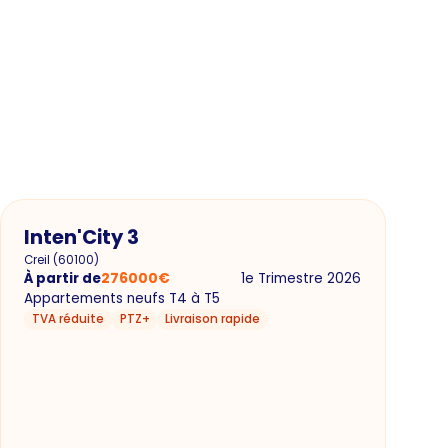
Inten'City 3
Creil
(
60100
)
À partir de
276000
€
1e Trimestre 2026
Appartements neufs T4 à T5
TVA réduite
PTZ+
Livraison rapide