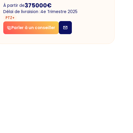
375000
€
À partir de
Délai de livraision :
4e Trimestre 2025
PTZ+
Parler à un conseiller