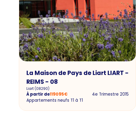
La Maison de Pays de Liart LIART -
REIMS - 08
Liart
(
08290
)
À partir de
119095
€
4e Trimestre 2015
Appartements neufs T1 à T1