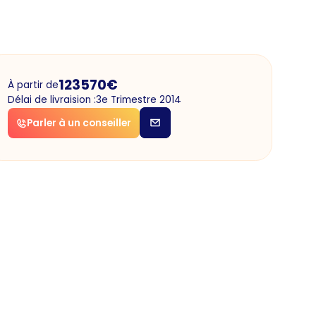
123570
€
À partir de
Délai de livraision :
3e Trimestre 2014
Parler à un conseiller