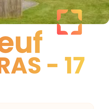
euf
RAS - 17
euf