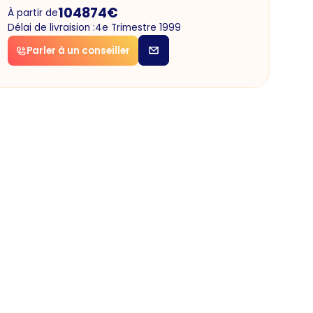
104874
€
À partir de
Délai de livraision :
4e Trimestre 1999
Parler à un conseiller