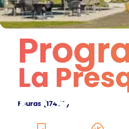
Progr
La Presq
Progr
Fouras
(
17450
)