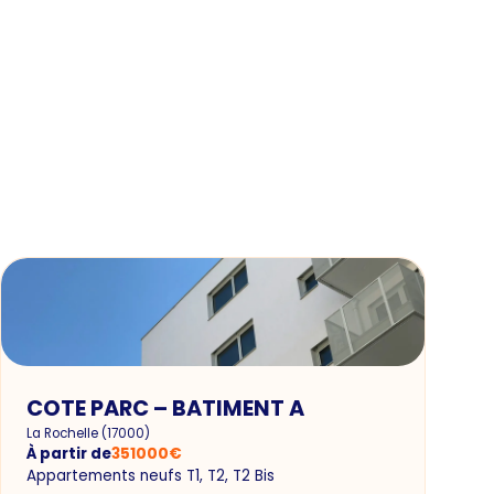
COTE PARC – BATIMENT A
La Rochelle
(
17000
)
À partir de
351000
€
Appartements neufs T1, T2, T2 Bis