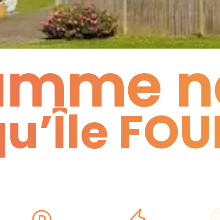
amme n
u’Île FOU
amme n