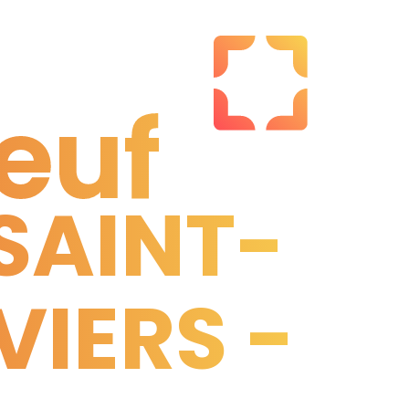
euf
SAINT-
euf
IERS -