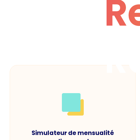
R
R
Simulateur de mensualité