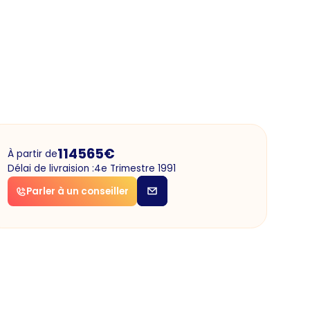
114565
€
À partir de
Délai de livraision :
4e Trimestre 1991
Parler à un conseiller