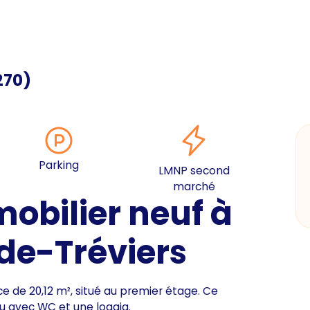
270
)
Parking
LMNP second
marché
bilier neuf à
de-Tréviers
 de 20,12 m², situé au premier étage. Ce
 avec WC et une loggia.