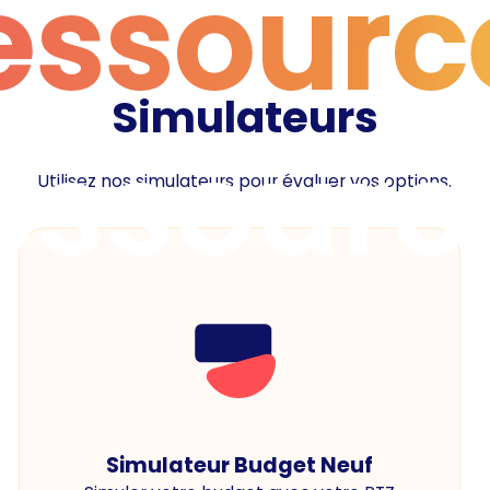
essourc
Simulateurs
essourc
Utilisez nos simulateurs pour évaluer vos options.
Simulateur Budget Neuf