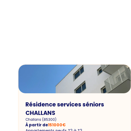
Résidence services séniors
CHALLANS
Challans
(
85300
)
À partir de
151000
€
Appartements neufs T2 à T2