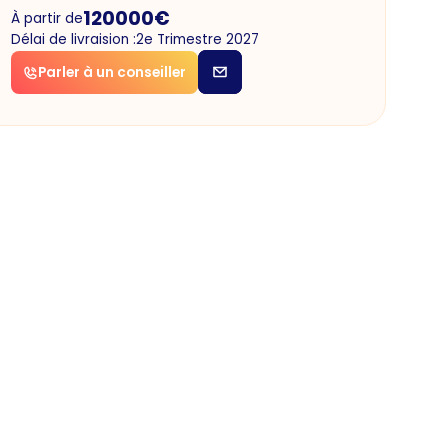
120000
€
À partir de
Délai de livraision :
2e Trimestre 2027
Parler à un conseiller