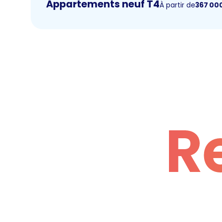
Appartements neuf T4
À partir de
367 00
R