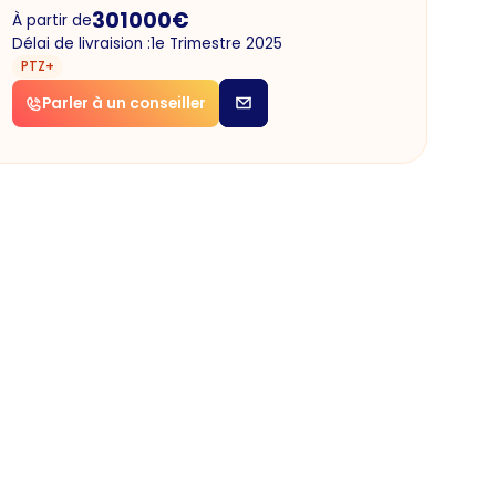
301000
€
À partir de
Délai de livraision :
1e Trimestre 2025
PTZ+
Parler à un conseiller