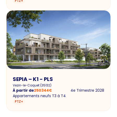
PTZ+
SEPIA – K1 - PLS
Vezin-le-Coquet
(
35132
)
À partir de
250344
€
4e Trimestre 2028
Appartements neufs T3 à T4
PTZ+