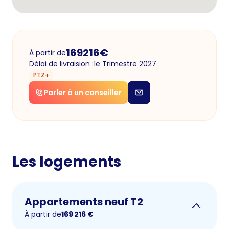
169216
€
À partir de
Délai de livraision :
1e Trimestre 2027
PTZ+
Parler à un conseiller
Les logements
Appartements neuf T2
À partir de
169 216
€