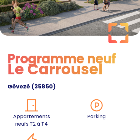
Programme neuf
Le Carrousel
Programme neuf
Gévezé
(
35850
)
Appartements
Parking
neufs T2 à T4