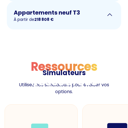
Appartements neuf T3
À partir de
218 808
€
Ressources
Simulateurs
Ressources
Utilisez nos simulateurs pour évaluer vos
options.