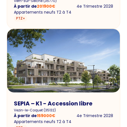
Vern-sur-Seiche
(
35770
)
À partir de
201900
€
4e Trimestre 2028
Appartements neufs T2 à T4
PTZ+
SEPIA – K1 - Accession libre
Vezin-le-Coquet
(
35132
)
À partir de
159000
€
4e Trimestre 2028
Appartements neufs T2 à T4