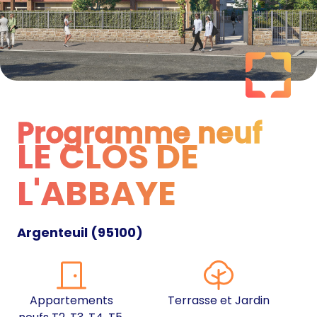
Programme neuf
LE CLOS DE
Programme neuf
L'ABBAYE
Argenteuil
(
95100
)
Appartements
Terrasse et Jardin