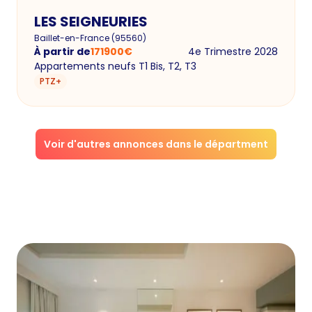
LES SEIGNEURIES
Baillet-en-France
(
95560
)
À partir de
171900
€
4e Trimestre 2028
Appartements neufs T1 Bis, T2, T3
PTZ+
Voir d'autres annonces dans le départment