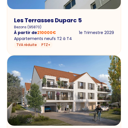
Les Terrasses Duparc 5
Bezons
(
95870
)
À partir de
210000
€
1e Trimestre 2029
Appartements neufs T2 à T4
TVA réduite
PTZ+