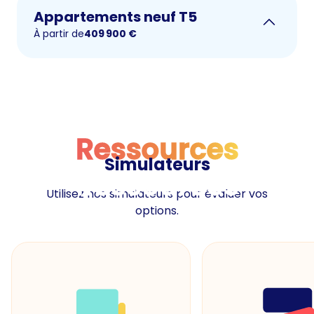
Appartements neuf T5
À partir de
409 900
€
Ressources
Simulateurs
Ressources
Utilisez nos simulateurs pour évaluer vos
options.