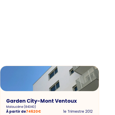
Garden City-Mont Ventoux
Malaucène
(
84340
)
À partir de
74620
€
1e Trimestre 2012