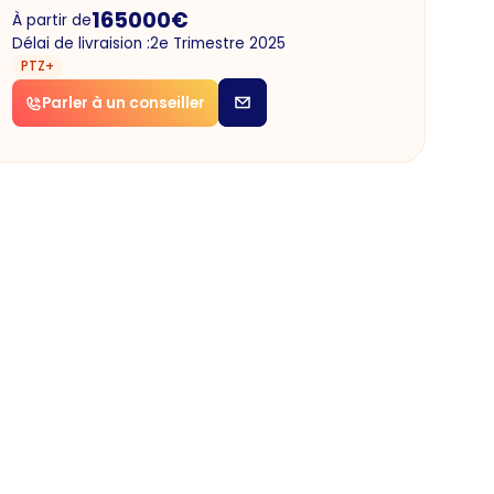
165000
€
À partir de
Délai de livraision :
2e Trimestre 2025
PTZ+
Parler à un conseiller