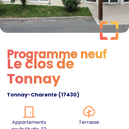
Programme neuf
Le clos de
Programme neuf
Tonnay
Tonnay-Charente
(
17430
)
Appartements
Terrasse