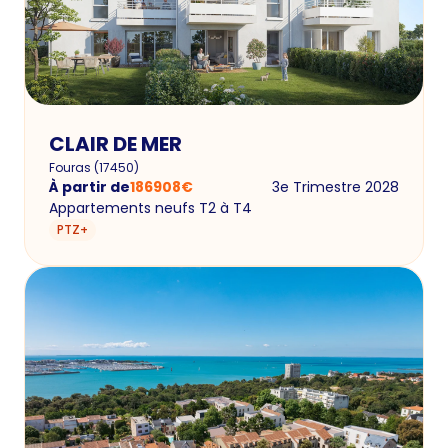
CLAIR DE MER
Fouras
(
17450
)
À partir de
186908
€
3e Trimestre 2028
Appartements neufs T2 à T4
PTZ+