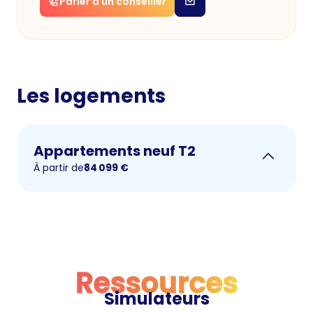
Parler à un conseiller
Les logements
Appartements neuf T2
À partir de
84 099
€
Ressources
Simulateurs