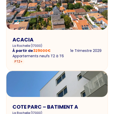
ACACIA
La Rochelle
(
17000
)
À partir de
329000
€
1e Trimestre 2029
Appartements neufs T2 à T6
PTZ+
COTE PARC – BATIMENT A
La Rochelle
(
17000
)