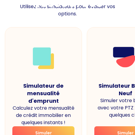
Ressources
Utilisez nos simulateurs pour évaluer vos
options.
Simulateur de
Simulateur 
mensualité
Neuf
d'emprunt
Simuler votre
avec votre PTZ
Calculez votre mensualité
quelques cl
de crédit immobilier en
quelques instants !
Simuler
Simuler