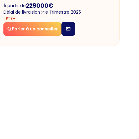
229000
€
À partir de
Délai de livraision :
4e Trimestre 2025
PTZ+
Parler à un conseiller