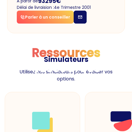
93295
€
À partir de
Délai de livraision :
4e Trimestre 2001
Parler à un conseiller
Ressources
Simulateurs
Ressources
Utilisez nos simulateurs pour évaluer vos
options.