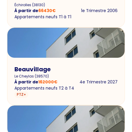
Échirolles
(
38130
)
À partir de
66430
€
1e Trimestre 2006
Appartements neufs T1 à T1
Beauvillage
Le Cheylas
(
38570
)
À partir de
162000
€
4e Trimestre 2027
Appartements neufs T2 à T4
PTZ+