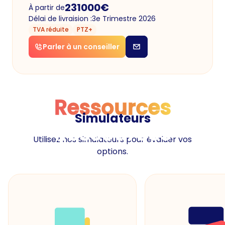
231000
€
À partir de
Délai de livraision :
3e Trimestre 2026
TVA réduite
PTZ+
Parler à un conseiller
Ressources
Simulateurs
Ressources
Utilisez nos simulateurs pour évaluer vos
options.