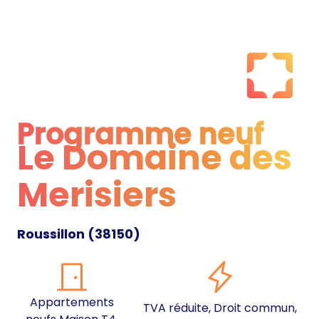
Programme neuf
Le Domaine des
Programme neuf
Merisiers
Roussillon
(
38150
)
Appartements
TVA réduite, Droit commun,