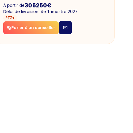
305250
€
À partir de
Délai de livraision :
4e Trimestre 2027
PTZ+
Parler à un conseiller