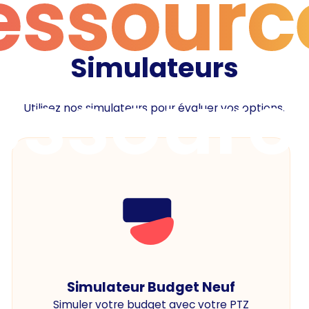
essourc
Simulateurs
essourc
Utilisez nos simulateurs pour évaluer vos options.
Simulateur Budget Neuf
Simuler votre budget avec votre PTZ