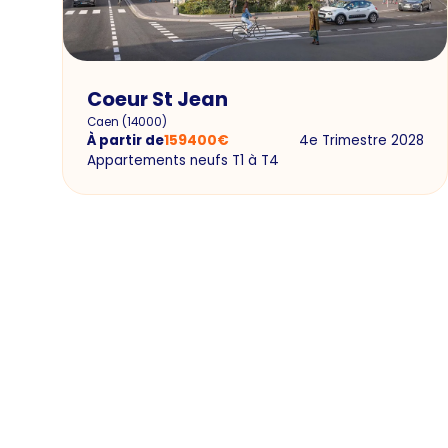
Coeur St Jean
Caen
(
14000
)
À partir de
159400
€
4e Trimestre 2028
Appartements neufs T1 à T4