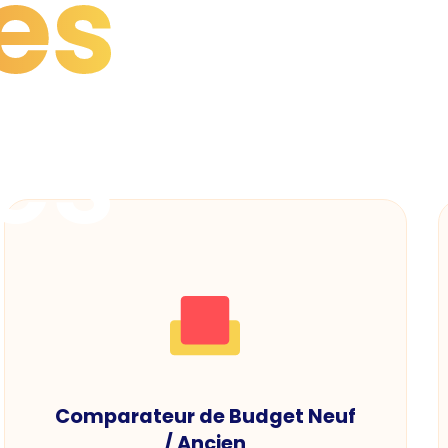
es
es
Comparateur de Budget Neuf
/ Ancien