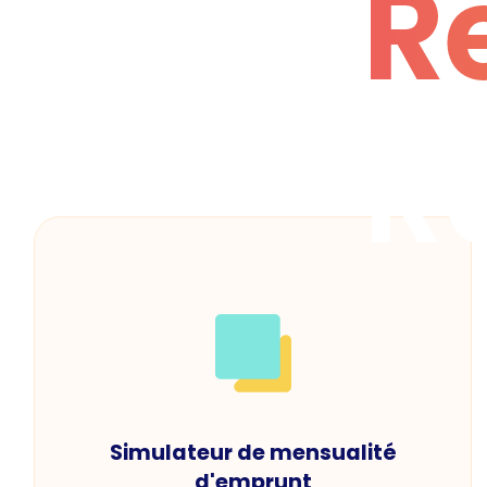
R
R
Simulateur de mensualité
d'emprunt