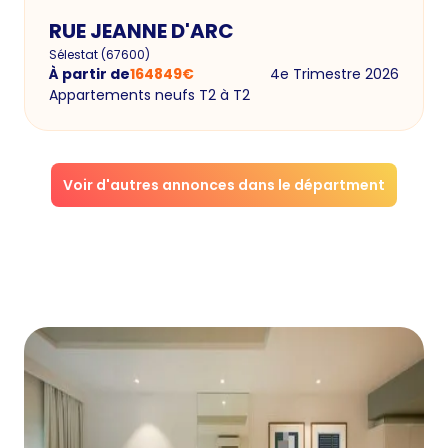
RUE JEANNE D'ARC
Sélestat
(
67600
)
À partir de
164849
€
4e Trimestre 2026
Appartements neufs T2 à T2
Voir d'autres annonces dans le départment