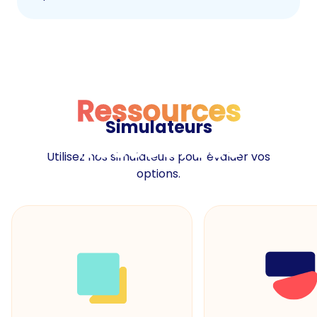
Ressources
Simulateurs
Ressources
Utilisez nos simulateurs pour évaluer vos
options.