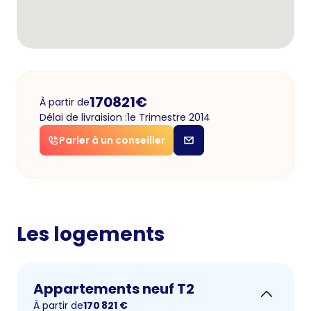
170821
€
À partir de
Délai de livraision :
1e Trimestre 2014
Parler à un conseiller
Les logements
Appartements neuf T2
À partir de
170 821
€