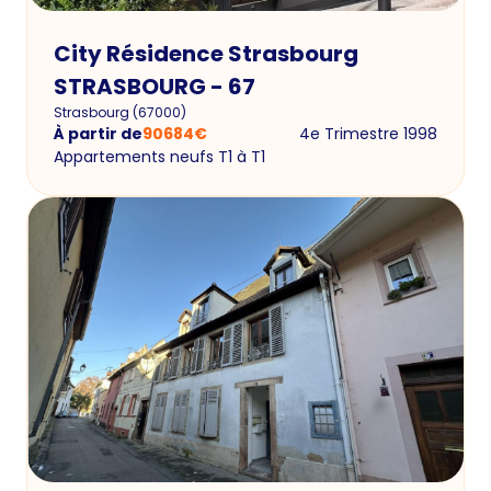
City Résidence Strasbourg
STRASBOURG - 67
Strasbourg
(
67000
)
À partir de
90684
€
4e Trimestre 1998
Appartements neufs T1 à T1