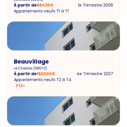
À partir de
66430
€
1e Trimestre 2006
Appartements neufs T1 à T1
Beauvillage
Le Cheylas
(
38570
)
À partir de
162000
€
4e Trimestre 2027
Appartements neufs T2 à T4
PTZ+