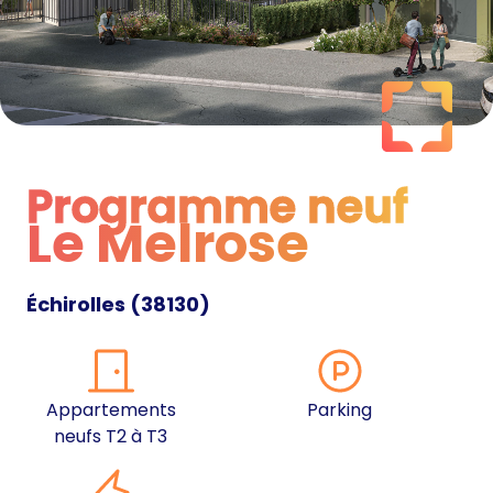
Programme neuf
Le Melrose
Programme neuf
Échirolles
(
38130
)
Appartements
Parking
neufs T2 à T3