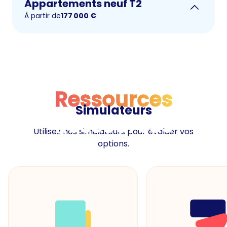
Appartements neuf T2
À partir de
177 000
€
Ressources
Simulateurs
Ressources
Utilisez nos simulateurs pour évaluer vos
options.