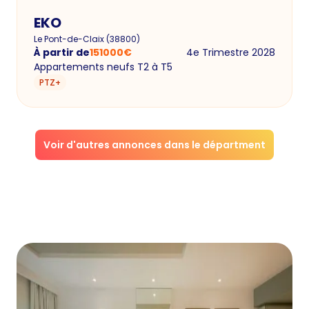
EKO
Le Pont-de-Claix
(
38800
)
À partir de
151000
€
4e Trimestre 2028
Appartements neufs T2 à T5
PTZ+
Voir d'autres annonces dans le départment