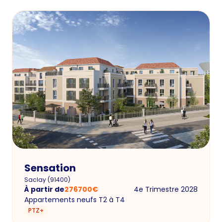
Sensation
Saclay
(
91400
)
À partir de
276700
€
4e Trimestre 2028
Appartements neufs T2 à T4
PTZ+