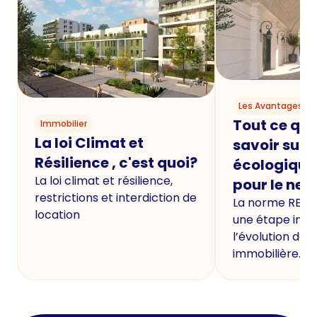
Les Avantages du
Tout ce qu'i
Immobilier
La loi Climat et
savoir sur 
Résilience , c'est quoi?
écologique
La loi climat et résilience,
pour le neu
restrictions et interdiction de
La norme RE20
location
une étape imp
l’évolution de 
immobilière.