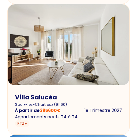
Villa Salucéa
Saulx-les-Chartreux
(
91160
)
À partir de
395600
€
1e Trimestre 2027
Appartements neufs T4 à T4
PTZ+