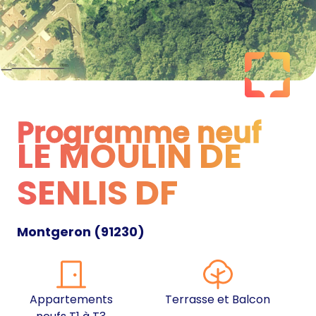
Programme neuf
LE MOULIN DE
Programme neuf
SENLIS DF
Montgeron
(
91230
)
Appartements
Terrasse et Balcon