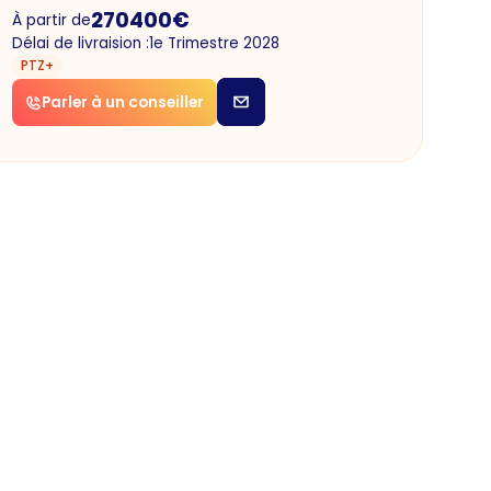
270400
€
À partir de
Délai de livraision :
1e Trimestre 2028
PTZ+
Parler à un conseiller