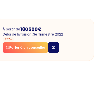
180500
€
À partir de
Délai de livraision :
3e Trimestre 2022
PTZ+
Parler à un conseiller