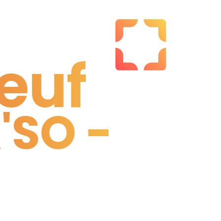
euf
'SO -
euf