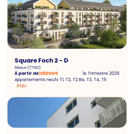
Square Foch 2 - D
Meaux
(
77100
)
À partir de
125000
€
1e Trimestre 2029
Appartements neufs T1, T2, T2 Bis, T3, T4, T5
PTZ+