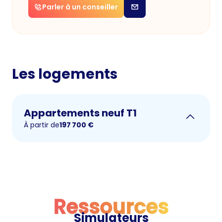
Parler à un conseiller
Les logements
Appartements neuf T1
À partir de
197 700
€
Ressources
Simulateurs