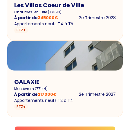
Les Villas Coeur de Ville
Chaumes-en-Brie
(
77390
)
À partir de
345000
€
2e Trimestre 2028
Appartements neufs T4 à T5
PTZ+
GALAXIE
Montévrain
(
77144
)
À partir de
217000
€
2e Trimestre 2027
Appartements neufs T2 à T4
PTZ+