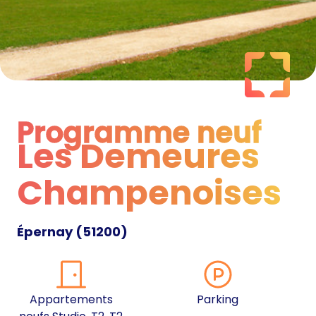
Programme neuf
Les Demeures
Programme neuf
Champenoises
Épernay
(
51200
)
Appartements
Parking