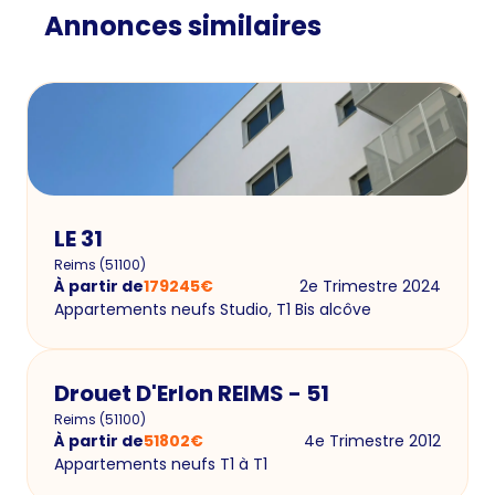
Annonces similaires
LE 31
Reims
(
51100
)
À partir de
179245
€
2e Trimestre 2024
Appartements neufs Studio, T1 Bis alcôve
Drouet D'Erlon REIMS - 51
Reims
(
51100
)
À partir de
51802
€
4e Trimestre 2012
Appartements neufs T1 à T1