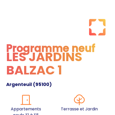
Programme neuf
LES JARDINS
Programme neuf
BALZAC 1
Argenteuil
(
95100
)
Appartements
Terrasse et Jardin