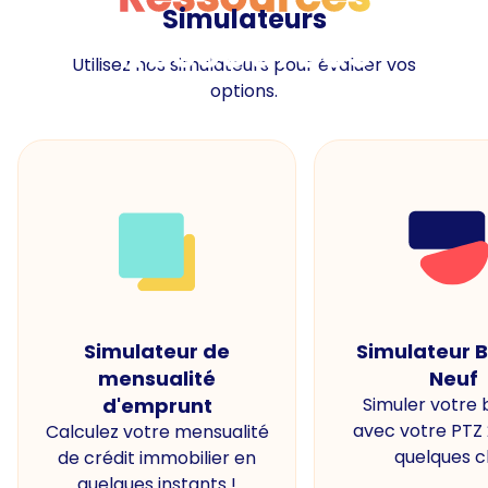
Simulateurs
Ressources
Utilisez nos simulateurs pour évaluer vos
options.
Simulateur de
Simulateur 
mensualité
Neuf
d'emprunt
Simuler votre
avec votre PTZ
Calculez votre mensualité
quelques cl
de crédit immobilier en
quelques instants !