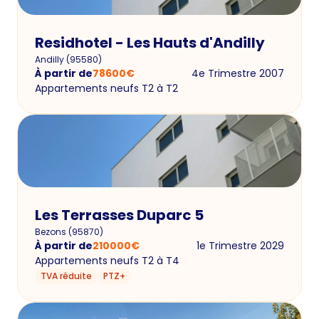
Residhotel - Les Hauts d'Andilly
Andilly
(
95580
)
À partir de
78600
€
4e Trimestre 2007
Appartements neufs T2 à T2
Les Terrasses Duparc 5
Bezons
(
95870
)
À partir de
210000
€
1e Trimestre 2029
Appartements neufs T2 à T4
TVA réduite
PTZ+