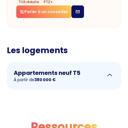
TVA réduite
PTZ+
Parler à un conseiller
Les logements
Appartements neuf T5
À partir de
380 000
€
Ressources