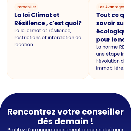
Immobilier
Les Avantages du
La loi Climat et
Tout ce qu'i
Résilience , c'est quoi?
savoir sur 
La loi climat et résilience,
écologique
restrictions et interdiction de
pour le neu
location
La norme RE20
une étape imp
l’évolution de 
immobilière.
Rencontrez votre conseiller
dès demain !
Profitez d’un accompagnement personnalisé pour