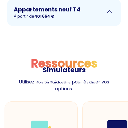
Appartements neuf T4
À partir de
401 664
€
Ressources
Simulateurs
Ressources
Utilisez nos simulateurs pour évaluer vos
options.