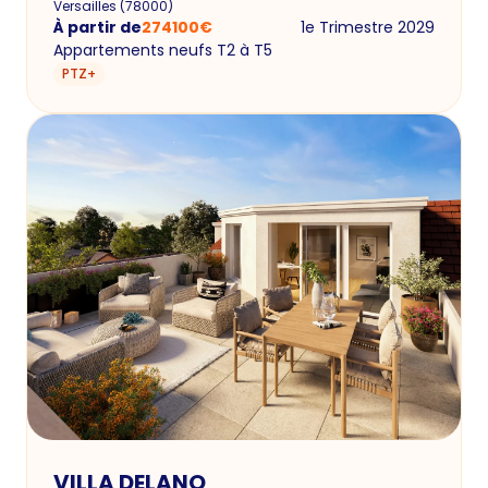
Versailles
(
78000
)
À partir de
274100
€
1e Trimestre 2029
Appartements neufs T2 à T5
PTZ+
VILLA DELANO