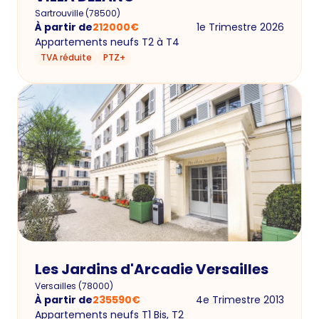
Sartrouville
(
78500
)
À partir de
212000
€
1e Trimestre 2026
Appartements neufs T2 à T4
TVA réduite
PTZ+
Les Jardins d'Arcadie Versailles
Versailles
(
78000
)
À partir de
235590
€
4e Trimestre 2013
Appartements neufs T1 Bis, T2