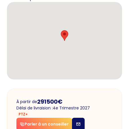
291500
€
À partir de
Délai de livraision :
4e Trimestre 2027
PTZ+
Parler à un conseiller