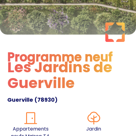
Programme neuf
Les Jardins de
Programme neuf
Guerville
Guerville
(
78930
)
Appartements
Jardin