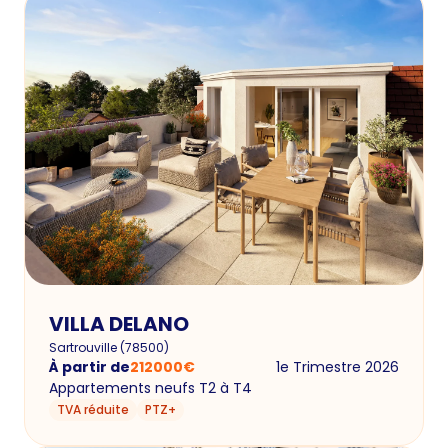
VILLA DELANO
Sartrouville
(
78500
)
À partir de
212000
€
1e Trimestre 2026
Appartements neufs T2 à T4
TVA réduite
PTZ+