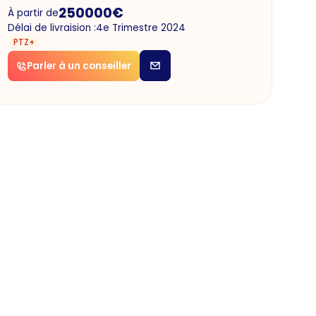
250000
€
À partir de
Délai de livraision :
4e Trimestre 2024
PTZ+
Parler à un conseiller